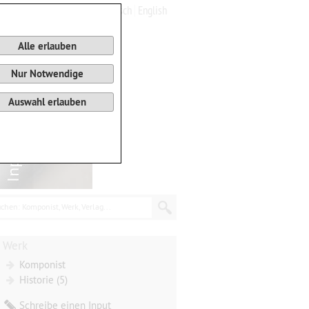
Deutsch
English
0
Warenkorb
Alle erlauben
Nur Notwendige
Auswahl erlauben
chen: Komponist, Werk, Verlag...
Werk
Komponist
Historie (5)
Schreibe einen Input