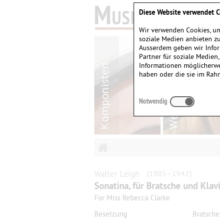
Diese Website verwendet C
Wir verwenden Cookies, um
soziale Medien anbieten zu
Ausserdem geben wir Infor
Partner für soziale Medien
Informationen möglicherwe
haben oder die sie im Rah
Notwendig
Walter
Leigh
(1905–1942)
Sonatina, für Bratsche und Klav
For Miss Rebecca Clarke
Besetzung
Bratsche,