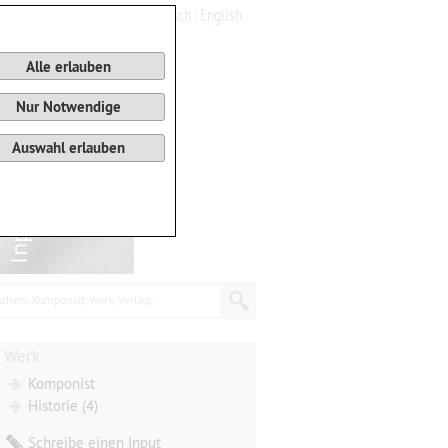
Deutsch
English
0
Warenkorb
Alle erlauben
Nur Notwendige
Auswahl erlauben
chen: Komponist, Werk, Verlag...
Werk
Komponist
Historie (4)
Schreibe einen Input