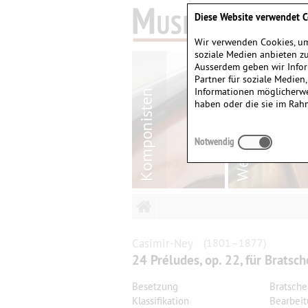
Diese Website verwendet C
Wir verwenden Cookies, um
soziale Medien anbieten zu
Ausserdem geben wir Infor
Partner für soziale Medien
Informationen möglicherwe
haben oder die sie im Rah
Notwendig
Casimir-Ney
(1801–1877)
24 Préludes, op. 22, für Bratsch
Besetzung
Bratsche
Klassifikation
Bearbei