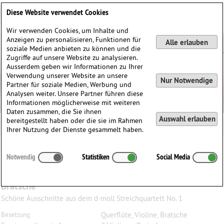
Deutsch
English
0
Diese Website verwendet Cookies
Anmelden / Registrieren
Wir verwenden Cookies, um Inhalte und
Anzeigen zu personalisieren, Funktionen für
Alle erlauben
soziale Medien anbieten zu können und die
Zugriffe auf unsere Website zu analysieren.
Ausserdem geben wir Informationen zu Ihrer
Verwendung unserer Website an unsere
Nur Notwendige
Partner für soziale Medien, Werbung und
Analysen weiter. Unsere Partner führen diese
Informationen möglicherweise mit weiteren
Daten zusammen, die Sie ihnen
Auswahl erlauben
bereitgestellt haben oder die sie im Rahmen
Ihrer Nutzung der Dienste gesammelt haben.
Juan Crisóstomo
Arriaga
(1806–1826)
Notwendig
Statistiken
Social Media
Adagio und Allegretto d-moll, arrangiert für
Querflöte, Violine und Bratsche oder 2 Violinen und
Bratsche
Schöne Ausschnitte aus dem d-moll Streichquartett No. 1
Querflöte, Violine, Bratsche
Besetzung