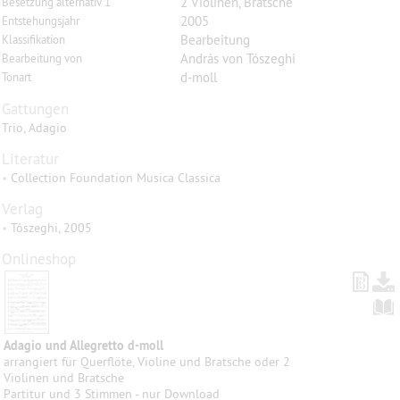
2 Violinen, Bratsche
Besetzung alternativ 1
2005
Entstehungsjahr
Bearbeitung
Klassifikation
András von Tószeghi
Bearbeitung von
d-moll
Tonart
Gattungen
Trio, Adagio
Literatur
•
Collection Foundation Musica Classica
Verlag
•
Tószeghi, 2005
Onlineshop
Adagio und Allegretto d-moll
arrangiert für Querflöte, Violine und Bratsche oder 2
Violinen und Bratsche
Partitur und 3 Stimmen - nur Download