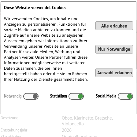
Deutsch
English
0
Diese Website verwendet Cookies
Anmelden / Registrieren
Wir verwenden Cookies, um Inhalte und
Anzeigen zu personalisieren, Funktionen für
Alle erlauben
soziale Medien anbieten zu können und die
Zugriffe auf unsere Website zu analysieren.
Ausserdem geben wir Informationen zu Ihrer
Verwendung unserer Website an unsere
Nur Notwendige
Partner für soziale Medien, Werbung und
Analysen weiter. Unsere Partner führen diese
Informationen möglicherweise mit weiteren
Daten zusammen, die Sie ihnen
Auswahl erlauben
bereitgestellt haben oder die sie im Rahmen
Ihrer Nutzung der Dienste gesammelt haben.
Dario
Argentesi
(1985)
Notwendig
Statistiken
Social Media
Fantasia sul nome di Ferrara, für Oboe, Klarinette,
Bratsche und Cello
Oboe, Klarinette, Bratsche,
Besetzung
Violoncello
2026
Entstehungsjahr
Originalbesetzung
Klassifikation