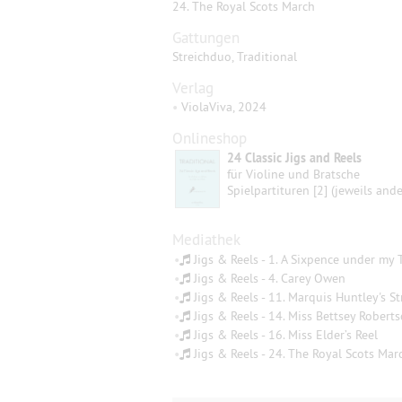
24. The Royal Scots March
Gattungen
Streichduo, Traditional
Verlag
•
ViolaViva, 2024
Onlineshop
24 Classic Jigs and Reels
für Violine und Bratsche
Spielpartituren [2] (jeweils and
Mediathek
•
Jigs & Reels - 1. A Sixpence under my
•
Jigs & Reels - 4. Carey Owen
•
Jigs & Reels - 11. Marquis Huntley's S
•
Jigs & Reels - 14. Miss Bettsey Roberts
•
Jigs & Reels - 16. Miss Elder’s Reel
•
Jigs & Reels - 24. The Royal Scots Mar