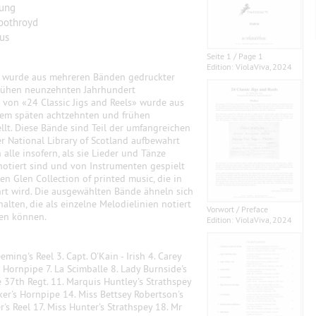
tung
oothroyd
lus
Seite 1 / Page 1
Edition: ViolaViva, 2024
s» wurde aus mehreren Bänden gedruckter
rühen neunzehnten Jahrhundert
 von «24 Classic Jigs and Reels» wurde aus
em späten achtzehnten und frühen
t. Diese Bände sind Teil der umfangreichen
er National Library of Scotland aufbewahrt
alle insofern, als sie Lieder und Tänze
 notiert sind und von Instrumenten gespielt
n Glen Collection of printed music, die in
hrt wird. Die ausgewählten Bände ähneln sich
halten, die als einzelne Melodielinien notiert
Vorwort / Preface
den können.
Edition: ViolaViva, 2024
ming's Reel 3. Capt. O'Kain - Irish 4. Carey
 Hornpipe 7. La Scimballe 8. Lady Burnside's
he 37th Regt. 11. Marquis Huntley's Strathspey
ker's Hornpipe 14. Miss Bettsey Robertson's
r's Reel 17. Miss Hunter's Strathspey 18. Mr