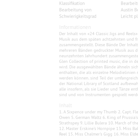
Klassifikation
Bearbei
Bearbeitung von
Austin B
Schwierigkeitsgrad
Leicht p
Informationen
Der Inhalt von «24 Classic Jigs and Reel
Musik aus dem späten achtzehnten und f
zusammengestellt. Diese Bände Der Inhalt
mehreren Bänden gedruckter Musik aus d
neunzehnten Jahrhundert zusammengestell
Glen Collection of printed music, die in d
wird. Die ausgewählten Bände ähneln sich 
enthalten, die als einzelne Melodielinien
werden können. sind Teil der umfangreiche
der National Library of Scotland aufbewa
alle insofern, als sie Lieder und Tänze ent
sind und von Instrumenten gespielt wer
Inhalt
1. A Sixpence under my Thumb 2. Capt. Flee
Owen 5. German Waltz 6. King of Prussia's
Strathspey 9. Lillie Bulera 10. March of t
12. Master Erskine's Hornpipe 13. Miss Ba
Reel 15. Miss Chalmer's Gigg 16. Miss Elde