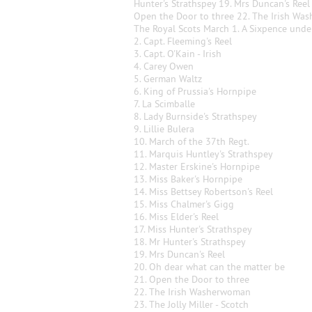
Hunter's Strathspey 19. Mrs Duncan's Reel
Open the Door to three 22. The Irish Wash
The Royal Scots March 1. A Sixpence und
2. Capt. Fleeming's Reel
3. Capt. O'Kain - Irish
4. Carey Owen
5. German Waltz
6. King of Prussia's Hornpipe
7. La Scimballe
8. Lady Burnside's Strathspey
9. Lillie Bulera
10. March of the 37th Regt.
11. Marquis Huntley's Strathspey
12. Master Erskine's Hornpipe
13. Miss Baker's Hornpipe
14. Miss Bettsey Robertson's Reel
15. Miss Chalmer's Gigg
16. Miss Elder's Reel
17. Miss Hunter's Strathspey
18. Mr Hunter's Strathspey
19. Mrs Duncan's Reel
20. Oh dear what can the matter be
21. Open the Door to three
22. The Irish Washerwoman
23. The Jolly Miller - Scotch