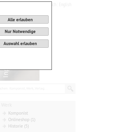
Deutsch
English
0
Warenkorb
Alle erlauben
Nur Notwendige
Auswahl erlauben
chen: Komponist, Werk, Verlag...
Werk
Komponist
Onlineshop (1)
Historie (5)