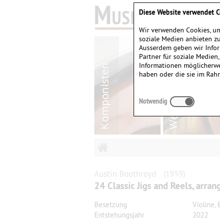
Diese Website verwendet C
Wir verwenden Cookies, um
soziale Medien anbieten zu
Ausserdem geben wir Infor
Partner für soziale Medien
Informationen möglicherwe
haben oder die sie im Rah
Notwendig
Austin
Boothroyd
(1959)
24 Classic Jigs and Reels, arran
Besetzung
Violine,
Entstehungsjahr
2022