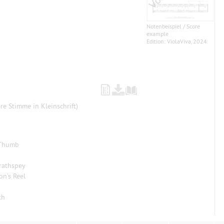
Notenbeispiel / Score
example
Edition: ViolaViva, 2024
ere Stimme in Kleinschrift)
 Thumb
trathspey
on’s Reel
ch