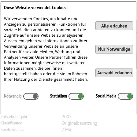
Deutsch
English
0
Diese Website verwendet Cookies
Anmelden / Registrieren
Wir verwenden Cookies, um Inhalte und
Anzeigen zu personalisieren, Funktionen für
Alle erlauben
soziale Medien anbieten zu können und die
Zugriffe auf unsere Website zu analysieren.
Ausserdem geben wir Informationen zu Ihrer
Verwendung unserer Website an unsere
Nur Notwendige
Partner für soziale Medien, Werbung und
Analysen weiter. Unsere Partner führen diese
Informationen möglicherweise mit weiteren
Daten zusammen, die Sie ihnen
Auswahl erlauben
bereitgestellt haben oder die sie im Rahmen
Ihrer Nutzung der Dienste gesammelt haben.
Juan María
Solare
(1966)
Notwendig
Statistiken
Social Media
Arroyo seco, für 3 Bratschen
3 Bratschen
Besetzung
2005
Entstehungsjahr
Originalbesetzung
Klassifikation
7 Min.
Spieldauer ca.