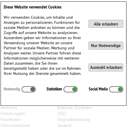
Deutsch
English
0
Diese Website verwendet Cookies
Anmelden / Registrieren
Wir verwenden Cookies, um Inhalte und
Anzeigen zu personalisieren, Funktionen für
Alle erlauben
soziale Medien anbieten zu können und die
Zugriffe auf unsere Website zu analysieren.
Ausserdem geben wir Informationen zu Ihrer
Verwendung unserer Website an unsere
Nur Notwendige
Partner für soziale Medien, Werbung und
Analysen weiter. Unsere Partner führen diese
Informationen möglicherweise mit weiteren
Daten zusammen, die Sie ihnen
Auswahl erlauben
bereitgestellt haben oder die sie im Rahmen
Ihrer Nutzung der Dienste gesammelt haben.
Andy
Teirstein
(1957)
Notwendig
Statistiken
Social Media
Maramures, für Solo Bratsche und Orchester
für Jakob Glick
Bratsche, Orchester
Besetzung
2007
Entstehungsjahr
Originalbesetzung
Klassifikation
Student
Schwierigkeitsgrad