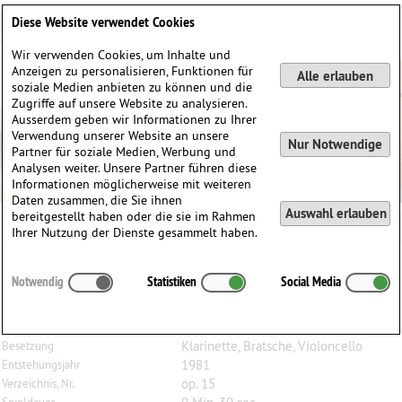
Deutsch
English
0
Diese Website verwendet Cookies
Anmelden / Registrieren
Wir verwenden Cookies, um Inhalte und
Anzeigen zu personalisieren, Funktionen für
Alle erlauben
soziale Medien anbieten zu können und die
Zugriffe auf unsere Website zu analysieren.
Ausserdem geben wir Informationen zu Ihrer
Verwendung unserer Website an unsere
Nur Notwendige
Partner für soziale Medien, Werbung und
Analysen weiter. Unsere Partner führen diese
Informationen möglicherweise mit weiteren
Daten zusammen, die Sie ihnen
Auswahl erlauben
bereitgestellt haben oder die sie im Rahmen
Ihrer Nutzung der Dienste gesammelt haben.
Olga
Magidenko
(1954)
Notwendig
Statistiken
Social Media
Two Esse, op. 15, für Klarinette, Bratsche und
Violoncello
Klarinette, Bratsche, Violoncello
Besetzung
1981
Entstehungsjahr
op. 15
Verzeichnis, Nr.