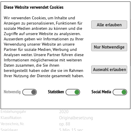
Deutsch
English
0
Diese Website verwendet Cookies
Anmelden / Registrieren
Wir verwenden Cookies, um Inhalte und
Anzeigen zu personalisieren, Funktionen für
Alle erlauben
soziale Medien anbieten zu können und die
Zugriffe auf unsere Website zu analysieren.
Ausserdem geben wir Informationen zu Ihrer
Verwendung unserer Website an unsere
Nur Notwendige
Partner für soziale Medien, Werbung und
Analysen weiter. Unsere Partner führen diese
Informationen möglicherweise mit weiteren
Daten zusammen, die Sie ihnen
Auswahl erlauben
bereitgestellt haben oder die sie im Rahmen
Ihrer Nutzung der Dienste gesammelt haben.
Roger
Faedi
(1938)
Notwendig
Statistiken
Social Media
Krisis, op. 88, Emotionen für Oboe und Bratsche
Oboe, Bratsche
Besetzung
2020
Entstehungsjahr
Originalbesetzung
Klassifikation
op. 88
Verzeichnis, Nr.
5 Min. 15 sec.
Spieldauer