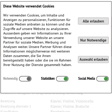
Deutsch
English
0
Diese Website verwendet Cookies
Anmelden / Registrieren
Wir verwenden Cookies, um Inhalte und
Anzeigen zu personalisieren, Funktionen für
Alle erlauben
soziale Medien anbieten zu können und die
Zugriffe auf unsere Website zu analysieren.
Ausserdem geben wir Informationen zu Ihrer
Verwendung unserer Website an unsere
Nur Notwendige
Partner für soziale Medien, Werbung und
Analysen weiter. Unsere Partner führen diese
Informationen möglicherweise mit weiteren
Daten zusammen, die Sie ihnen
Auswahl erlauben
bereitgestellt haben oder die sie im Rahmen
Ihrer Nutzung der Dienste gesammelt haben.
Wolfgang Amadeus
Mozart
(1756–1791)
Notwendig
Statistiken
Social Media
4 Klaviertrios, KV 496, 542, 548, 564, Einzelstimme
Bratsche (anstatt Violoncello)
zusätzlich Ausgabe in Originalbesetzung notwendig
Klavier, Violine, Violoncello
Besetzung
Klavier, Violine, Bratsche
Besetzung alternativ 1
Bearbeitung
Klassifikation