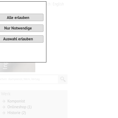
Deutsch
English
0
Warenkorb
Alle erlauben
Nur Notwendige
Auswahl erlauben
chen: Komponist, Werk, Verlag...
Werk
Komponist
Onlineshop (1)
Historie (2)