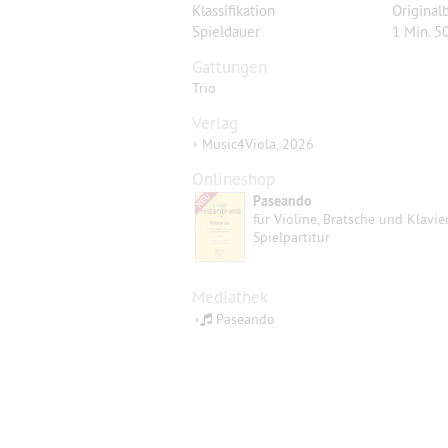
Klassifikation
Original
Spieldauer
1 Min. 50
Gattungen
Trio
Verlag
•
Music4Viola, 2026
Onlineshop
Paseando
für Violine, Bratsche und Klavie
Spielpartitur
Mediathek
•
Paseando