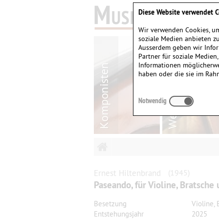
Diese Website verwendet C
Wir verwenden Cookies, um
soziale Medien anbieten zu
Ausserdem geben wir Infor
Partner für soziale Medien
Informationen möglicherwe
haben oder die sie im Rah
Notwendig
Ernest
Hiltenbrand
(1945)
Paseando, für Violine, Bratsche 
Besetzung
Violine, 
Entstehungsjahr
2025