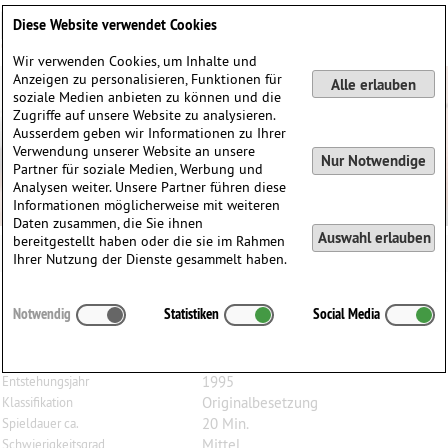
Deutsch
English
0
Diese Website verwendet Cookies
Anmelden / Registrieren
Wir verwenden Cookies, um Inhalte und
Anzeigen zu personalisieren, Funktionen für
Alle erlauben
soziale Medien anbieten zu können und die
Zugriffe auf unsere Website zu analysieren.
Ausserdem geben wir Informationen zu Ihrer
Verwendung unserer Website an unsere
Nur Notwendige
Partner für soziale Medien, Werbung und
Analysen weiter. Unsere Partner führen diese
Informationen möglicherweise mit weiteren
Daten zusammen, die Sie ihnen
Auswahl erlauben
bereitgestellt haben oder die sie im Rahmen
Ihrer Nutzung der Dienste gesammelt haben.
Paul
Paviour
(1931)
Notwendig
Statistiken
Social Media
The Girl Friends, Suite für Bratsche und Klavier
Bratsche, Klavier
Besetzung
1995
Entstehungsjahr
Originalbesetzung
Klassifikation
20 Min.
Spieldauer ca.
Mittel
Schwierigkeitsgrad