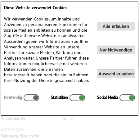
Deutsch
English
0
Diese Website verwendet Cookies
Anmelden / Registrieren
Wir verwenden Cookies, um Inhalte und
Anzeigen zu personalisieren, Funktionen für
Alle erlauben
soziale Medien anbieten zu können und die
Zugriffe auf unsere Website zu analysieren.
Ausserdem geben wir Informationen zu Ihrer
Verwendung unserer Website an unsere
Nur Notwendige
Partner für soziale Medien, Werbung und
Analysen weiter. Unsere Partner führen diese
Informationen möglicherweise mit weiteren
Daten zusammen, die Sie ihnen
Auswahl erlauben
bereitgestellt haben oder die sie im Rahmen
Sally Beamish
Ihrer Nutzung der Dienste gesammelt haben.
Trygve
Madsen
(1940)
Notwendig
Statistiken
Social Media
Serenade, op. 52, für Violine, Bratsche und Violoncello
Violine, Bratsche, Violoncello
Besetzung
op. 52
Verzeichnis, Nr.
Gattungen
Serenade, Streichtrio