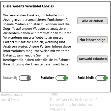
Deutsch
English
0
Diese Website verwendet Cookies
Anmelden / Registrieren
Wir verwenden Cookies, um Inhalte und
Anzeigen zu personalisieren, Funktionen für
Alle erlauben
soziale Medien anbieten zu können und die
Zugriffe auf unsere Website zu analysieren.
Ausserdem geben wir Informationen zu Ihrer
Verwendung unserer Website an unsere
Nur Notwendige
Partner für soziale Medien, Werbung und
Analysen weiter. Unsere Partner führen diese
Informationen möglicherweise mit weiteren
Daten zusammen, die Sie ihnen
Auswahl erlauben
bereitgestellt haben oder die sie im Rahmen
Ihrer Nutzung der Dienste gesammelt haben.
Brett
Dean
(1961)
Notwendig
Statistiken
Social Media
Some birthday, für 2 Bratschen und Violoncello
2 Bratschen, Violoncello
Besetzung
1992
Entstehungsjahr
Dieses Werk ist in der «List of
Konrad Ewald
compositions for viola» von
Wikipedia