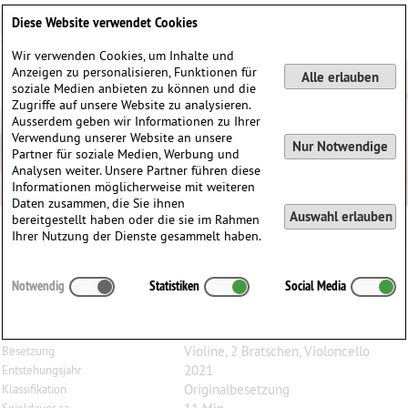
Deutsch
English
0
Diese Website verwendet Cookies
Anmelden / Registrieren
Wir verwenden Cookies, um Inhalte und
Anzeigen zu personalisieren, Funktionen für
Alle erlauben
soziale Medien anbieten zu können und die
Zugriffe auf unsere Website zu analysieren.
Ausserdem geben wir Informationen zu Ihrer
Verwendung unserer Website an unsere
Nur Notwendige
Partner für soziale Medien, Werbung und
Analysen weiter. Unsere Partner führen diese
Informationen möglicherweise mit weiteren
Daten zusammen, die Sie ihnen
Auswahl erlauben
bereitgestellt haben oder die sie im Rahmen
Ihrer Nutzung der Dienste gesammelt haben.
Felix
Treiber
(1960)
Notwendig
Statistiken
Social Media
Ricercare und Inventionen, für Violine, 2 Bratschen
und Violoncello
Violine, 2 Bratschen, Violoncello
Besetzung
2021
Entstehungsjahr
Originalbesetzung
Klassifikation