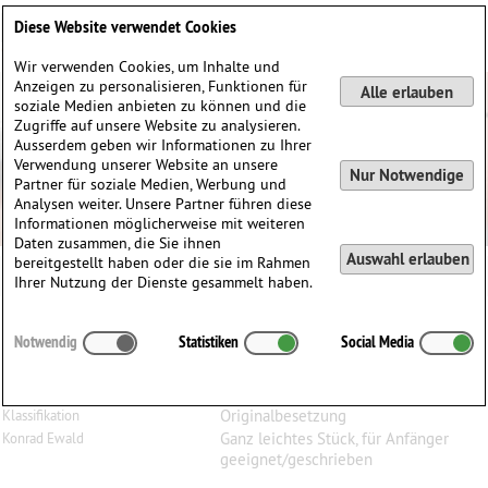
Deutsch
English
0
Diese Website verwendet Cookies
Anmelden / Registrieren
Wir verwenden Cookies, um Inhalte und
Anzeigen zu personalisieren, Funktionen für
Alle erlauben
soziale Medien anbieten zu können und die
Zugriffe auf unsere Website zu analysieren.
Ausserdem geben wir Informationen zu Ihrer
Verwendung unserer Website an unsere
Nur Notwendige
Partner für soziale Medien, Werbung und
Analysen weiter. Unsere Partner führen diese
Informationen möglicherweise mit weiteren
Daten zusammen, die Sie ihnen
Auswahl erlauben
bereitgestellt haben oder die sie im Rahmen
Ihrer Nutzung der Dienste gesammelt haben.
Takashi
Ogawa
(1960)
Notwendig
Statistiken
Social Media
Légendes japonaises, für Bratsche und Klavier
Bratsche, Klavier
Besetzung
Originalbesetzung
Klassifikation
Ganz leichtes Stück, für Anfänger
Konrad Ewald
geeignet/geschrieben