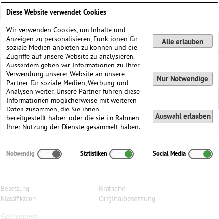
Deutsch
English
0
Diese Website verwendet Cookies
Anmelden / Registrieren
Wir verwenden Cookies, um Inhalte und
Anzeigen zu personalisieren, Funktionen für
Alle erlauben
soziale Medien anbieten zu können und die
Zugriffe auf unsere Website zu analysieren.
Ausserdem geben wir Informationen zu Ihrer
Verwendung unserer Website an unsere
Nur Notwendige
Partner für soziale Medien, Werbung und
Analysen weiter. Unsere Partner führen diese
Informationen möglicherweise mit weiteren
Daten zusammen, die Sie ihnen
Auswahl erlauben
bereitgestellt haben oder die sie im Rahmen
Ihrer Nutzung der Dienste gesammelt haben.
Garth
Knox
(1956)
Notwendig
Statistiken
Social Media
Viola Spaces. Contemporary Viola Studies (vol. 1), für
Bratsche
Bratsche
Besetzung
Originalbesetzung
Klassifikation
Gattungen