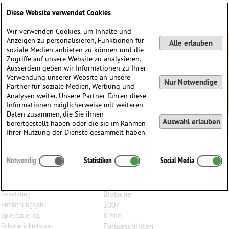
Deutsch
English
0
Diese Website verwendet Cookies
Anmelden / Registrieren
Wir verwenden Cookies, um Inhalte und
Anzeigen zu personalisieren, Funktionen für
Alle erlauben
soziale Medien anbieten zu können und die
Zugriffe auf unsere Website zu analysieren.
Ausserdem geben wir Informationen zu Ihrer
Verwendung unserer Website an unsere
Nur Notwendige
Partner für soziale Medien, Werbung und
Analysen weiter. Unsere Partner führen diese
Informationen möglicherweise mit weiteren
Daten zusammen, die Sie ihnen
Auswahl erlauben
bereitgestellt haben oder die sie im Rahmen
Ihrer Nutzung der Dienste gesammelt haben.
Dominik
Karski
Notwendig
Statistiken
Social Media
un-tempered, für Bratsche
Natalia gewidmet, der Frau des Komponisten
Bratsche
Besetzung
2007
Entstehungsjahr
8 Min.
Spieldauer ca.
Fortgeschritten
Schwierigkeitsgrad