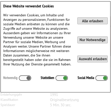
Deutsch
English
0
Diese Website verwendet Cookies
Anmelden / Registrieren
Wir verwenden Cookies, um Inhalte und
Anzeigen zu personalisieren, Funktionen für
Alle erlauben
soziale Medien anbieten zu können und die
Zugriffe auf unsere Website zu analysieren.
Ausserdem geben wir Informationen zu Ihrer
Verwendung unserer Website an unsere
Nur Notwendige
Partner für soziale Medien, Werbung und
Analysen weiter. Unsere Partner führen diese
Informationen möglicherweise mit weiteren
Daten zusammen, die Sie ihnen
Auswahl erlauben
bereitgestellt haben oder die sie im Rahmen
Ihrer Nutzung der Dienste gesammelt haben.
Brian
Inglis
Notwendig
Statistiken
Social Media
Rondeau - Chocuna, für Bratsche solo
Bratsche
Besetzung
1991
Entstehungsjahr
Originalbesetzung
Klassifikation
5 Min. 30 sec.
Spieldauer