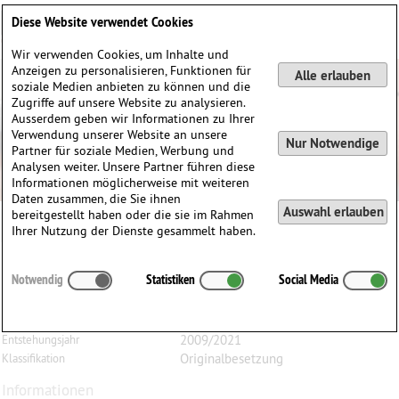
Deutsch
English
0
Diese Website verwendet Cookies
Anmelden / Registrieren
Wir verwenden Cookies, um Inhalte und
Anzeigen zu personalisieren, Funktionen für
Alle erlauben
soziale Medien anbieten zu können und die
Zugriffe auf unsere Website zu analysieren.
Ausserdem geben wir Informationen zu Ihrer
Verwendung unserer Website an unsere
Nur Notwendige
Partner für soziale Medien, Werbung und
Analysen weiter. Unsere Partner führen diese
Informationen möglicherweise mit weiteren
Daten zusammen, die Sie ihnen
Auswahl erlauben
bereitgestellt haben oder die sie im Rahmen
Ihrer Nutzung der Dienste gesammelt haben.
Ivan
Høiberg
(1954)
Notwendig
Statistiken
Social Media
Introduction og Siciliano, für Bratsche und Klavier
Bratsche, Klavier
Besetzung
2009/2021
Entstehungsjahr
Originalbesetzung
Klassifikation
Informationen