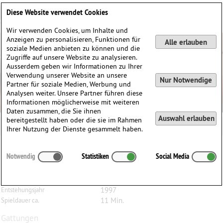
Deutsch
English
0
Diese Website verwendet Cookies
Anmelden / Registrieren
Wir verwenden Cookies, um Inhalte und
Anzeigen zu personalisieren, Funktionen für
Alle erlauben
soziale Medien anbieten zu können und die
Zugriffe auf unsere Website zu analysieren.
Ausserdem geben wir Informationen zu Ihrer
Verwendung unserer Website an unsere
Nur Notwendige
Partner für soziale Medien, Werbung und
Analysen weiter. Unsere Partner führen diese
Informationen möglicherweise mit weiteren
Daten zusammen, die Sie ihnen
Auswahl erlauben
bereitgestellt haben oder die sie im Rahmen
Ihrer Nutzung der Dienste gesammelt haben.
Werner
Heider
(1930)
Notwendig
Statistiken
Social Media
Entgrenzung, für Bratsche
Bratsche
Besetzung
1997
Entstehungsjahr
11 Min.
Spieldauer ca.
Gattungen