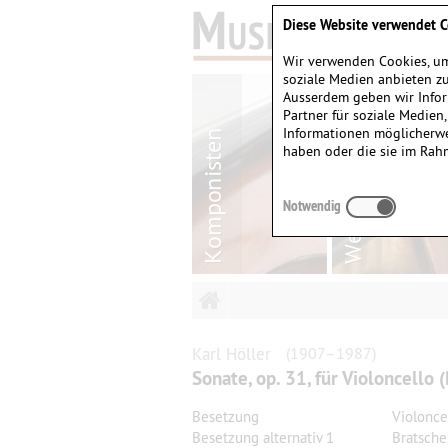
Diese Website verwendet C
Wir verwenden Cookies, um
soziale Medien anbieten zu
Ausserdem geben wir Infor
Partner für soziale Medien
Informationen möglicherwe
haben oder die sie im Rah
Notwendig
Karl
Höller
(1907–1987)
Sonate, op. 31, für Violoncello 
Besetzung
Violoncel
Besetzung alternativ 1
Bratsche,