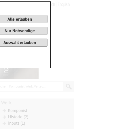
Deutsch
English
0
Warenkorb
Alle erlauben
Nur Notwendige
Auswahl erlauben
chen: Komponist, Werk, Verlag...
Werk
Komponist
Historie (2)
Inputs (1)