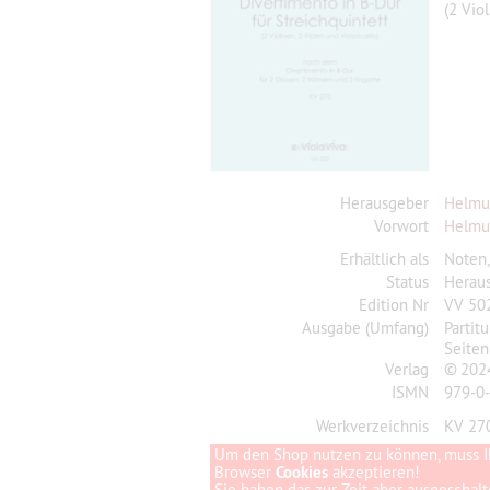
(2 Vio
Herausgeber
Helmu
Vorwort
Helmu
Erhältlich als
Noten
Status
Herau
Edition Nr
VV 50
Ausgabe (Umfang)
Partit
Seiten
Verlag
© 2024
ISMN
979-0
Werkverzeichnis
KV 27
Um den Shop nutzen zu können, muss I
Browser
Cookies
akzeptieren!
Sie haben das zur Zeit aber ausgeschalte