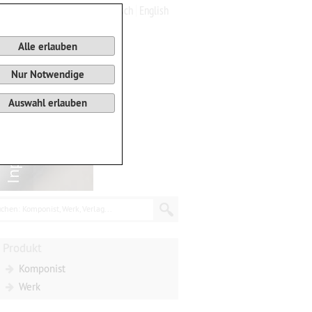
Deutsch
English
0
Warenkorb
Alle erlauben
Nur Notwendige
Auswahl erlauben
chen: Komponist, Werk, Verlag...
Produkt
Komponist
Werk