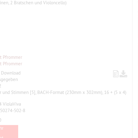
linen, 2 Bratschen und Violoncello)
t Pfrommer
t Pfrommer
, Download
sgegeben
2
ur und Stimmen [5], BACH-Format (230mm x 302mm), 16 + (5 x 4)
 ViolaViva
-50274-502-8
0
hr
t...