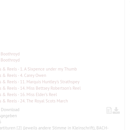
 Boothroyd
 Boothroyd
gs & Reels - 1. A Sixpence under my Thumb
gs & Reels - 4. Carey Owen
gs & Reels - 11. Marquis Huntley's Strathspey
gs & Reels - 14. Miss Bettsey Robertson’s Reel
gs & Reels - 16. Miss Elder’s Reel
gs & Reels - 24. The Royal Scots March
, Download
sgegeben
6
artituren [2] (jeweils andere Stimme in Kleinschrift), BACH-