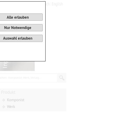
Deutsch
English
0
Warenkorb
Alle erlauben
Nur Notwendige
Auswahl erlauben
chen: Komponist, Werk, Verlag...
Produkt
Komponist
Werk