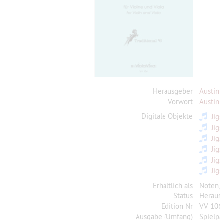
Herausgeber
Austin
Vorwort
Austin
Digitale Objekte
Ji
Ji
Ji
Ji
Ji
Ji
Erhältlich als
Noten
Status
Herau
Edition Nr
VV 10
Ausgabe (Umfang)
Spielp