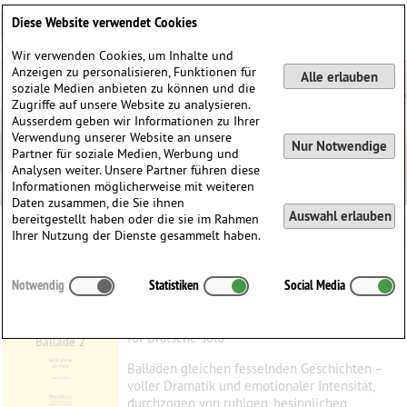
Deutsch
English
0
Diese Website verwendet Cookies
Anmelden / Registrieren
Wir verwenden Cookies, um Inhalte und
Anzeigen zu personalisieren, Funktionen für
Alle erlauben
soziale Medien anbieten zu können und die
Zugriffe auf unsere Website zu analysieren.
Ausserdem geben wir Informationen zu Ihrer
Verwendung unserer Website an unsere
Nur Notwendige
Partner für soziale Medien, Werbung und
Analysen weiter. Unsere Partner führen diese
Informationen möglicherweise mit weiteren
Daten zusammen, die Sie ihnen
Auswahl erlauben
bereitgestellt haben oder die sie im Rahmen
Ihrer Nutzung der Dienste gesammelt haben.
Ballade 2
Notwendig
Statistiken
Social Media
Schultz, Lars Peter
(1950)
für Bratsche solo
Balladen gleichen fesselnden Geschichten –
voller Dramatik und emotionaler Intensität,
durchzogen von ruhigen, besinnlichen