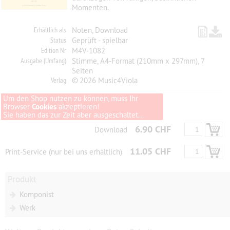
Momenten.
Erhältlich als
Noten, Download
Status
Geprüft - spielbar
Edition Nr
M4V-1082
Ausgabe (Umfang)
Stimme, A4-Format (210mm x 297mm), 7
Seiten
Verlag
© 2026 Music4Viola
Um den Shop nutzen zu können, muss Ihr
Browser
Cookies
akzeptieren!
Sie haben das zur Zeit aber ausgeschaltet...
6.90 CHF
Download
11.05 CHF
Print-Service (nur bei uns erhältlich)
Produkt
Komponist
Werk