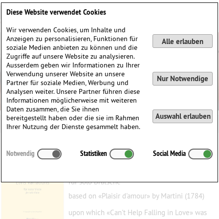
Deutsch
English
0
Diese Website verwendet Cookies
Anmelden / Registrieren
Wir verwenden Cookies, um Inhalte und
Anzeigen zu personalisieren, Funktionen für
Alle erlauben
soziale Medien anbieten zu können und die
Zugriffe auf unsere Website zu analysieren.
Ausserdem geben wir Informationen zu Ihrer
Verwendung unserer Website an unsere
Nur Notwendige
Partner für soziale Medien, Werbung und
Analysen weiter. Unsere Partner führen diese
Informationen möglicherweise mit weiteren
Daten zusammen, die Sie ihnen
Auswahl erlauben
bereitgestellt haben oder die sie im Rahmen
Ihrer Nutzung der Dienste gesammelt haben.
Elvis Variations
Notwendig
Statistiken
Social Media
Argentesi, Dario
(1985)
für solo Bratsche
based on «Plaisir d'amour» by Martini (1784)
upon which «Can't Help Falling in Love» was