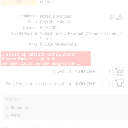
created
Erhältlich als
Noten, Download
Status
Geprüft - spielbar
Edition Nr
M4V-1009
Ausgabe (Umfang)
Violastimme, A4-Format (210mm x 297mm), 3
Seiten
Verlag
© 2024 Music4Viola
Um den Shop nutzen zu können, muss Ihr
Browser
Cookies
akzeptieren!
Sie haben das zur Zeit aber ausgeschaltet...
4.00 CHF
Download
8.00 CHF
Print-Service (nur bei uns erhältlich)
Produkt
Komponist
Werk