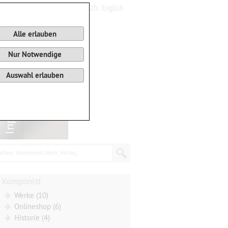
Deutsch
English
0
Warenkorb
Alle erlauben
Nur Notwendige
Auswahl erlauben
chen: Komponist, Werk, Verlag...
Komponist
Werke (10)
Onlineshop (6)
Historie (4)