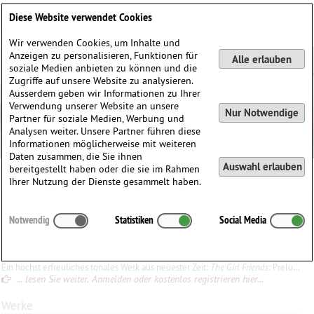
Deutsch
English
0
Diese Website verwendet Cookies
Anmelden / Registrieren
Wir verwenden Cookies, um Inhalte und
Anzeigen zu personalisieren, Funktionen für
Alle erlauben
soziale Medien anbieten zu können und die
Zugriffe auf unsere Website zu analysieren.
Ausserdem geben wir Informationen zu Ihrer
Verwendung unserer Website an unsere
Nur Notwendige
Partner für soziale Medien, Werbung und
Analysen weiter. Unsere Partner führen diese
Informationen möglicherweise mit weiteren
Daten zusammen, die Sie ihnen
Auswahl erlauben
bereitgestellt haben oder die sie im Rahmen
Ihrer Nutzung der Dienste gesammelt haben.
Paul
Paviour
(1931)
Notwendig
Statistiken
Social Media
∗
in
Brimingham, England
Konrad Ewald
Ein höchst erfreuliches tonales Werk aus neuester Zeit:
The Girl Friends
: Preludium for Penny, Scherzetto for Sandra, Blues for Barbara. Blues ist natürlich gewöhnungsbedürftig für Leute, die diesen
... lesen Sie weiter. Anmelden oder kostenlos registrieren hier...
Werke