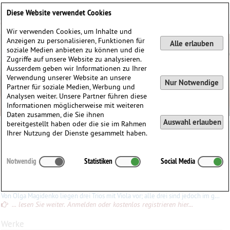
Deutsch
English
0
Diese Website verwendet Cookies
Anmelden / Registrieren
Wir verwenden Cookies, um Inhalte und
Anzeigen zu personalisieren, Funktionen für
Alle erlauben
soziale Medien anbieten zu können und die
Zugriffe auf unsere Website zu analysieren.
Ausserdem geben wir Informationen zu Ihrer
Verwendung unserer Website an unsere
Nur Notwendige
Partner für soziale Medien, Werbung und
Analysen weiter. Unsere Partner führen diese
Informationen möglicherweise mit weiteren
Daten zusammen, die Sie ihnen
Auswahl erlauben
bereitgestellt haben oder die sie im Rahmen
Ihrer Nutzung der Dienste gesammelt haben.
Olga
Magidenko
(1954)
Notwendig
Statistiken
Social Media
∗
09.05.1954 in
Moskau, Russland
Konrad Ewald
Von Olga Magidenko liegen drei Trios mit Viola vor; alle drei sind jedoch im ganzen kaum von Dilettanten in Angriff zu nehmen. Zum Streichtrio
... lesen Sie weiter. Anmelden oder kostenlos registrieren hier...
Werke