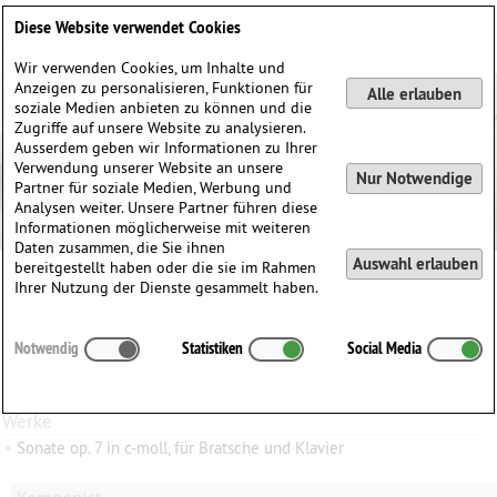
Deutsch
English
0
Diese Website verwendet Cookies
Anmelden / Registrieren
Wir verwenden Cookies, um Inhalte und
Anzeigen zu personalisieren, Funktionen für
Alle erlauben
soziale Medien anbieten zu können und die
Zugriffe auf unsere Website zu analysieren.
Ausserdem geben wir Informationen zu Ihrer
Verwendung unserer Website an unsere
Nur Notwendige
Partner für soziale Medien, Werbung und
Analysen weiter. Unsere Partner führen diese
Informationen möglicherweise mit weiteren
Daten zusammen, die Sie ihnen
Auswahl erlauben
bereitgestellt haben oder die sie im Rahmen
Ihrer Nutzung der Dienste gesammelt haben.
Frank L.
Limbert
(1866–1938)
Notwendig
Statistiken
Social Media
∗
15.11.1866 in
New York City, USA
†
19.11.1938 in
Hanau, Deutschland
Werke
•
Sonate op. 7 in c-moll, für Bratsche und Klavier