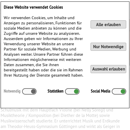
Deutsch
English
0
Diese Website verwendet Cookies
Anmelden / Registrieren
Wir verwenden Cookies, um Inhalte und
Anzeigen zu personalisieren, Funktionen für
Alle erlauben
soziale Medien anbieten zu können und die
Zugriffe auf unsere Website zu analysieren.
Ausserdem geben wir Informationen zu Ihrer
Verwendung unserer Website an unsere
Nur Notwendige
Partner für soziale Medien, Werbung und
Analysen weiter. Unsere Partner führen diese
Informationen möglicherweise mit weiteren
Daten zusammen, die Sie ihnen
Auswahl erlauben
bereitgestellt haben oder die sie im Rahmen
Ihrer Nutzung der Dienste gesammelt haben.
Andreas
Kleinert
(1957)
Notwendig
Statistiken
Social Media
∗
29.11.1957 in
Hamburg, Deutschland
Andreas Kleinert (geboren 1957) stammt aus Hamburg, wo er
Schulmusik mit dem Hauptfach Violine (bei Nelly Söregi) und
Musiktheorie / Komposition (bei Diether de la Motte) sowie
Musikwissenschaft studierte. Er unterrichtet Musik und Erdkunde
am Theodor-Heuss-Gymnasium Göttingen und wirkt als Geiger in