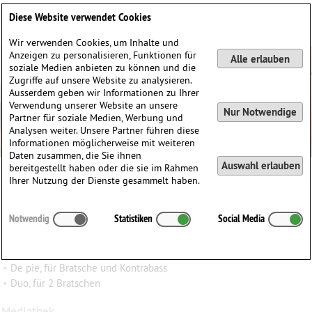
Deutsch
English
0
Diese Website verwendet Cookies
Anmelden / Registrieren
Wir verwenden Cookies, um Inhalte und
Anzeigen zu personalisieren, Funktionen für
Alle erlauben
soziale Medien anbieten zu können und die
Zugriffe auf unsere Website zu analysieren.
Ausserdem geben wir Informationen zu Ihrer
Verwendung unserer Website an unsere
Nur Notwendige
Partner für soziale Medien, Werbung und
Analysen weiter. Unsere Partner führen diese
Informationen möglicherweise mit weiteren
Daten zusammen, die Sie ihnen
Auswahl erlauben
bereitgestellt haben oder die sie im Rahmen
Ihrer Nutzung der Dienste gesammelt haben.
Luis David
Aguilar Carbajal
(1950)
Notwendig
Statistiken
Social Media
∗
09.07.1950 in
Lima, Peru
Werke
•
De pie, für Bratsche und Kontrabass
•
Duo, für 2 Bratschen
Mediathek