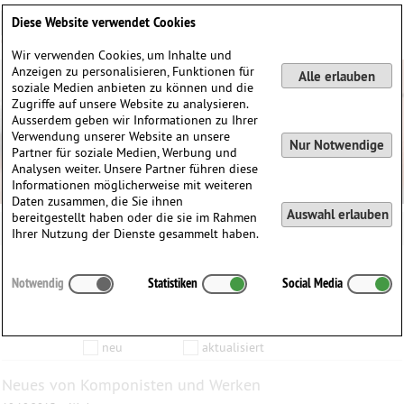
Deutsch
English
0
Diese Website verwendet Cookies
Anmelden / Registrieren
Wir verwenden Cookies, um Inhalte und
Anzeigen zu personalisieren, Funktionen für
Alle erlauben
soziale Medien anbieten zu können und die
Zugriffe auf unsere Website zu analysieren.
Ausserdem geben wir Informationen zu Ihrer
Verwendung unserer Website an unsere
Nur Notwendige
Partner für soziale Medien, Werbung und
Analysen weiter. Unsere Partner führen diese
Informationen möglicherweise mit weiteren
Daten zusammen, die Sie ihnen
Auswahl erlauben
bereitgestellt haben oder die sie im Rahmen
Ihrer Nutzung der Dienste gesammelt haben.
Inhalte die vom
bis zum
Notwendig
Statistiken
Social Media
Anzeigen
aktualisiert wurden…
Filtern nach:
Komponist
Werk
Produkt
neu
aktualisiert
Neues von Komponisten und Werken