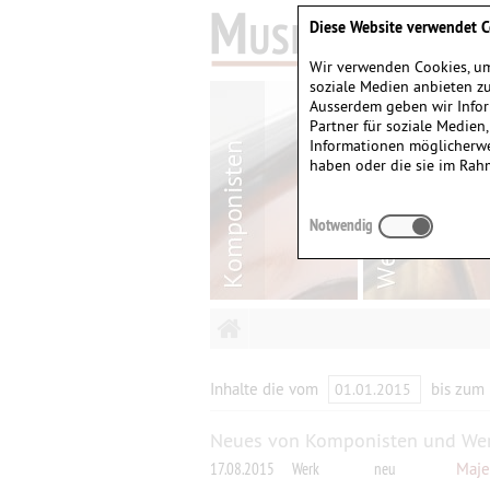
Diese Website verwendet C
Wir verwenden Cookies, um
soziale Medien anbieten zu
Ausserdem geben wir Infor
Partner für soziale Medien
Informationen möglicherwe
haben oder die sie im Rah
Notwendig
Inhalte die vom
bis zum
Neues von Komponisten und We
17.08.2015
Werk
neu
Majew