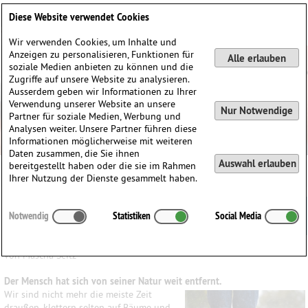
Deutsch
English
0
Diese Website verwendet Cookies
Anmelden / Registrieren
Wir verwenden Cookies, um Inhalte und
Anzeigen zu personalisieren, Funktionen für
Alle erlauben
soziale Medien anbieten zu können und die
Zugriffe auf unsere Website zu analysieren.
Ausserdem geben wir Informationen zu Ihrer
Verwendung unserer Website an unsere
Nur Notwendige
Partner für soziale Medien, Werbung und
Analysen weiter. Unsere Partner führen diese
Informationen möglicherweise mit weiteren
Daten zusammen, die Sie ihnen
Auswahl erlauben
bereitgestellt haben oder die sie im Rahmen
Ihrer Nutzung der Dienste gesammelt haben.
Haltungsprobleme beim Violaspiel und
Notwendig
Statistiken
Social Media
Ausgleichsmöglichkeiten
von Mascha Seitz
Der Mensch hat sich von seiner Natur weit entfernt.
Wir sind nicht mehr die meiste Zeit
draußen, klettern selten auf Bäume und