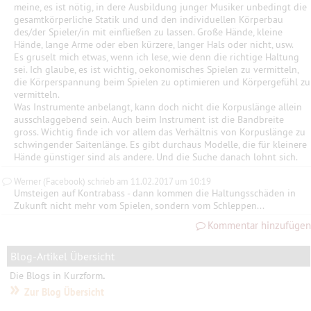
meine, es ist nötig, in dere Ausbildung junger Musiker unbedingt die
gesamtkörperliche Statik und und den individuellen Körperbau
des/der Spieler/in mit einfließen zu lassen. Große Hände, kleine
Hände, lange Arme oder eben kürzere, langer Hals oder nicht, usw.
Es gruselt mich etwas, wenn ich lese, wie denn die richtige Haltung
sei. Ich glaube, es ist wichtig, oekonomisches Spielen zu vermitteln,
die Körperspannung beim Spielen zu optimieren und Körpergefühl zu
vermitteln.
Was Instrumente anbelangt, kann doch nicht die Korpuslänge allein
ausschlaggebend sein. Auch beim Instrument ist die Bandbreite
gross. Wichtig finde ich vor allem das Verhältnis von Korpuslänge zu
schwingender Saitenlänge. Es gibt durchaus Modelle, die für kleinere
Hände günstiger sind als andere. Und die Suche danach lohnt sich.
Werner (Facebook) schrieb am 11.02.2017 um 10:19
Umsteigen auf Kontrabass - dann kommen die Haltungsschäden in
Zukunft nicht mehr vom Spielen, sondern vom Schleppen...
Kommentar hinzufügen
Blog-Artikel Übersicht
Die Blogs in Kurzform
.
»
Zur Blog Übersicht