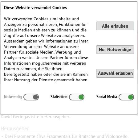
Deutsch
English
0
Diese Website verwendet Cookies
Anmelden / Registrieren
Wir verwenden Cookies, um Inhalte und
Anzeigen zu personalisieren, Funktionen für
Alle erlauben
soziale Medien anbieten zu können und die
Zugriffe auf unsere Website zu analysieren.
Ausserdem geben wir Informationen zu Ihrer
Verwendung unserer Website an unsere
Nur Notwendige
Partner für soziale Medien, Werbung und
Analysen weiter. Unsere Partner führen diese
Informationen möglicherweise mit weiteren
Daten zusammen, die Sie ihnen
Auswahl erlauben
bereitgestellt haben oder die sie im Rahmen
David Geringas
Ihrer Nutzung der Dienste gesammelt haben.
David
Geringas
(1946)
Notwendig
Statistiken
Social Media
∗
29.07.1946 in
Vilnius, Litauen
Dies ist ein Input von einem unserer Music4Viola Leser.
David Geringas ist ein Herausgeber.
Herausgeber
•
Drei Fragmente (Trys Fragmentai), für Bratsche und Violoncello,