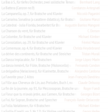
Bernhard Lang
La Bas à S., für tiefes Orchester, zwei solistische Tenorsaxophone und Solo-Viola
La Battera (Canzon no.9)
Constanzo Antegnati
La Campanella, op. 7, für Bratsche und Klavier
Niccolò Paganini
La Carrarina. Sonatina (a carattere didattico), für Bratsche und Klavier
Giuliano Manzi
La Catedral - Julia Florida, bearbeitet für Bratsche
Augustín Barrios Mangoré
La Chanson du vent, für Bratsche
C. Dorson
La Colombe, für Bratsche und Klavier
Michael Kimber
La Consolation, op. 29, für Bratsche und Klavier
Féréol Mazas
La Cornemuse, op. 4, für Bratsche und Klavier
Christa Heydebrand
La dérive des continents, für Bratsche und Streicher
Tristan Murail
La Danza Implacable, für 3 Bratschen
Jorge López Marin
La danza inmóvil, für Flöte, Bratsche (Violoncello) und Gitarre
Fernando Condon
La delgadina (Variaciones), für Klarinette, Bratsche und Klavier
Alejandro Cardona
La Favorite pour 2 Altos
Jean-François Dandrieu
Claude Debussy
La Fille aux Cheveux de Lin, aus Preludes, Buch I, no. 8; arrangiert für Bratschenquartett
La fin de la journée, op. 91, für Mezzosopran, Bratsche und Klavier
Roger Faedi
La Fleur que tu m'avais jetée, aus Carmen, für Bratschen Quartett
Georges Bizet
La Foi, für Sopran, Bratsche und Sprecher
François-Xavier Delacoste
La Folia. Variationen, für 4 Bratschen
Michael Kimber
La Follia (Corelli, op. 5, Nr. 12), für Violine und Bratsche
Georg Heike