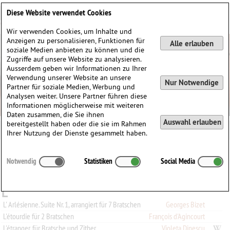
Deutsch
English
0
Diese Website verwendet Cookies
Anmelden / Registrieren
Wir verwenden Cookies, um Inhalte und
Anzeigen zu personalisieren, Funktionen für
Alle erlauben
soziale Medien anbieten zu können und die
Zugriffe auf unsere Website zu analysieren.
Ausserdem geben wir Informationen zu Ihrer
Verwendung unserer Website an unsere
Nur Notwendige
Partner für soziale Medien, Werbung und
Analysen weiter. Unsere Partner führen diese
Informationen möglicherweise mit weiteren
Daten zusammen, die Sie ihnen
Auswahl erlauben
bereitgestellt haben oder die sie im Rahmen
Ihrer Nutzung der Dienste gesammelt haben.
Alle
A
B
C
D
E
F
G
H
I
J
K
L
M
N
O
P
Q
Notwendig
Statistiken
Social Media
R
S
T
U
V
W
X
Y
Z
0-9
L
L' Arlésienne. Suite Nr. 1, arrangiert für 7 Bratschen
Georges Bizet
L'étourdie für 2 Bratschen
François d'Agincourt
L'étranger, für Bratsche und Zither
Violeta Dinescu