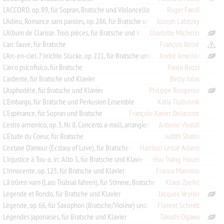
L'ACCORD, op. 89, für Sopran, Bratsche und Violoncello
Roger Faedi
L'Adieu, Romance sans paroles, op. 286, für Bratsche und Klavier
Joseph Labitzky
L'Album de Clarisse. Trois pièces, für Bratsche und Klavier
Charlotte Michelin
L'arc fauve, für Bratsche
François Rossé
L'Arc-en-ciel. 7 leichte Stücke, op. 221, für Bratsche und Klavier
André Amellér
L'arco psicofisico, für Bratsche
Paolo Bozzi
L'ardente, für Bratsche und Klavier
Betsy Jolas
L'Asphodèle, für Bratsche und Klavier
Philippe Rougeron
L'Embargo, für Bratsche und Perkusion Ensemble
Katia Tiutiunnik
L'Espérance, für Sopran und Bratsche
François-Xavier Delacoste
Antonio Vivaldi
L'estro armonico, op. 3, Nr. 8, Concerto a-moll, arrangiert für 2 Bratschen und Klavier
L'Etude du Coeur, für Bratsche
Judith Shatin
L'extase D'amour (Ecstasy of Love), für Bratsche und Klavier
Harrison Leslie Adams
L'injustice à Tou-o, in: Alto 3, für Bratsche und Klavier
Hsu Tsang-Houei
L'Innocente, op. 125, für Bratsche und Klavier
Franco Mannino
Klaus Zoefel
Lâ trûren varn (Lass Trübsal fahren), für Stimme, Bratsche (Violine) und Klavier
Légende et Rondo, für Bratsche und Klavier
Jacques Veyrier
Légende, op. 66, für Saxophon (Bratsche/Violine) und Orchester
Florent Schmitt
Légendes japonaises, für Bratsche und Klavier
Takashi Ogawa