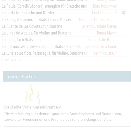
La Follia (Corelli/Léonard), arrangiert für Bratsche und Streicher
Eero Koskimies
La follia, für Bratsche und Klavier
Lucia Ronchetti
La Forza, Il sparvier, für Bratsche und Klavier
Georgina Derbez Rogue
La Fuente de los Coyotes, für Bratsche
Orlando Jacinto García
La Linea de Apeles, für Violine und Bratsche
Tomás Marco
La Linea, für 6 Bratschen
Cornelis de Bondt
La Llorona: Vertontes Gedicht für Bratsche und Orchester
Gabriela Lena Frank
La lune et les flots. Passacaglia, für Violine, Bratsche und Violoncello
Henri Pousseur
Next page …
Unsere Partner
Die Vereinigung aller deutschsprachigen Bratschistinnen und Bratschisten,
sowie aller Freundinnen und Freunde des sonoren Klangs der Viola.