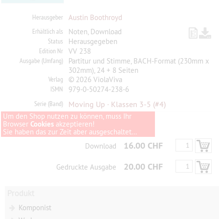
Herausgeber
Austin Boothroyd
Erhältlich als
Noten, Download
Status
Herausgegeben
Edition Nr
VV 238
Ausgabe (Umfang)
Partitur und Stimme, BACH-Format (230mm x
302mm), 24 + 8 Seiten
Verlag
© 2026 ViolaViva
ISMN
979-0-50274-238-6
Serie (Band)
Moving Up · Klassen 3-5
(#4)
Um den Shop nutzen zu können, muss Ihr
Browser
Cookies
akzeptieren!
Sie haben das zur Zeit aber ausgeschaltet...
16.00 CHF
Download
20.00 CHF
Gedruckte Ausgabe
Produkt
Komponist