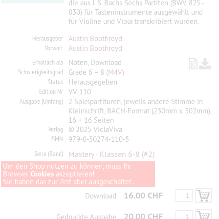
die aus J. S. Bachs Sechs Partiten (BWV 825–
830) für ­Tasteninstrumente ausgewählt und
für Violine und Viola transkribiert wurden.
Herausgeber
Austin Boothroyd
Vorwort
Austin Boothroyd
Erhältlich als
Noten, Download
Schwierigkeitsgrad
Grade 6 – 8
(M4V)
Status
Herausgegeben
Edition Nr
VV 110
Ausgabe (Umfang)
2 Spielpartituren, jeweils andere Stimme in
Kleinschrift, BACH-Format (230mm x 302mm),
16 + 16 Seiten
Verlag
© 2025 ViolaViva
ISMN
979-0-50274-110-5
Serie (Band)
Mastery · Klassen 6-8
(#2)
Um den Shop nutzen zu können, muss Ihr
Browser
Cookies
akzeptieren!
Sie haben das zur Zeit aber ausgeschaltet...
16.00 CHF
Download
20.00 CHF
Gedruckte Ausgabe