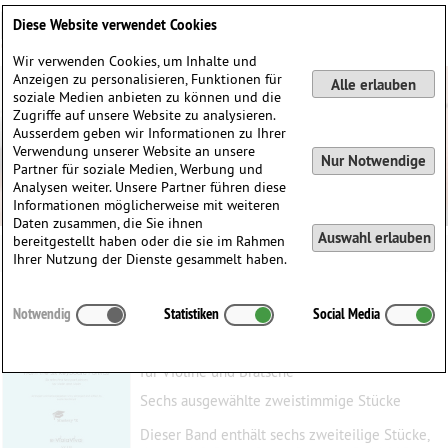
Deutsch
English
0
Diese Website verwendet Cookies
Anmelden / Registrieren
Wir verwenden Cookies, um Inhalte und
Anzeigen zu personalisieren, Funktionen für
Alle erlauben
soziale Medien anbieten zu können und die
Zugriffe auf unsere Website zu analysieren.
Ausserdem geben wir Informationen zu Ihrer
Verwendung unserer Website an unsere
Nur Notwendige
Partner für soziale Medien, Werbung und
Analysen weiter. Unsere Partner führen diese
Informationen möglicherweise mit weiteren
Daten zusammen, die Sie ihnen
Auswahl erlauben
bereitgestellt haben oder die sie im Rahmen
Ihrer Nutzung der Dienste gesammelt haben.
Aus den Sechs Klavierpartiten
Notwendig
Statistiken
Social Media
Bach, Johann Sebastian
(1685–1750)
für Violine und Bratsche
Sechs ausgewählte zweistimmige Stücke
Dieser Band enthält sechs zweiteilige Stücke,