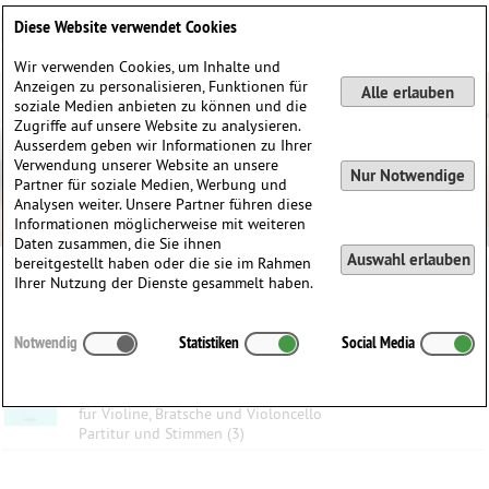
Deutsch
English
0
Diese Website verwendet Cookies
Anmelden / Registrieren
Wir verwenden Cookies, um Inhalte und
Anzeigen zu personalisieren, Funktionen für
Alle erlauben
soziale Medien anbieten zu können und die
Zugriffe auf unsere Website zu analysieren.
Ausserdem geben wir Informationen zu Ihrer
Verwendung unserer Website an unsere
Nur Notwendige
Partner für soziale Medien, Werbung und
Analysen weiter. Unsere Partner führen diese
Informationen möglicherweise mit weiteren
Daten zusammen, die Sie ihnen
Auswahl erlauben
bereitgestellt haben oder die sie im Rahmen
Ihrer Nutzung der Dienste gesammelt haben.
Kategorien:
Notwendig
Statistiken
Social Media
Happy birthday to you B-dur
Helmut Pfrommer
(1939)
für Violine, Bratsche und Violoncello
Partitur und Stimmen (3)