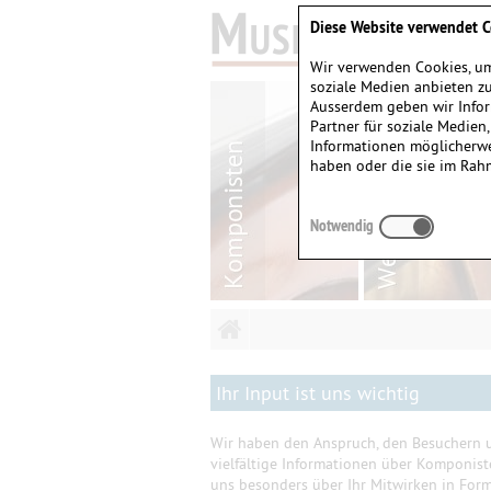
Diese Website verwendet C
Wir verwenden Cookies, um
soziale Medien anbieten zu
Ausserdem geben wir Infor
Partner für soziale Medien
Informationen möglicherwe
haben oder die sie im Rah
Notwendig
Ihr Input ist uns wichtig
Wir haben den Anspruch, den Besuchern u
vielfältige Informationen über Komponis
uns besonders über Ihr Mitwirken in Form 