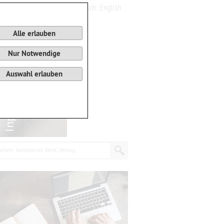
Deutsch
English
0
Warenkorb
Alle erlauben
Nur Notwendige
Auswahl erlauben
chen: Komponist, Werk, Verlag...