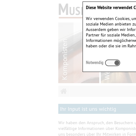
Diese Website verwendet C
Wir verwenden Cookies, um
soziale Medien anbieten zu
Ausserdem geben wir Infor
Partner für soziale Medien
Informationen möglicherwe
haben oder die sie im Rah
Notwendig
Ihr Input ist uns wichtig
Wir haben den Anspruch, den Besuchern u
vielfältige Informationen über Komponis
uns besonders über Ihr Mitwirken in Form 