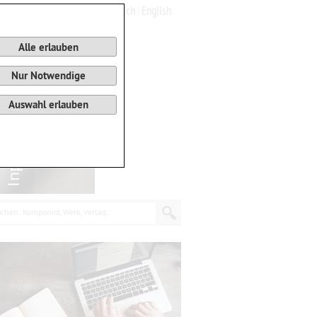
Deutsch
English
0
Warenkorb
Alle erlauben
Nur Notwendige
Auswahl erlauben
chen: Komponist, Werk, Verlag...