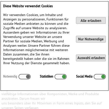
Deutsch
English
0
Diese Website verwendet Cookies
Anmelden / Registrieren
Wir verwenden Cookies, um Inhalte und
Anzeigen zu personalisieren, Funktionen für
Alle erlauben
soziale Medien anbieten zu können und die
Zugriffe auf unsere Website zu analysieren.
Ausserdem geben wir Informationen zu Ihrer
Verwendung unserer Website an unsere
Nur Notwendige
Partner für soziale Medien, Werbung und
Analysen weiter. Unsere Partner führen diese
Informationen möglicherweise mit weiteren
Daten zusammen, die Sie ihnen
Auswahl erlauben
bereitgestellt haben oder die sie im Rahmen
Ihrer Nutzung der Dienste gesammelt haben.
Ihr Input ist uns wichtig
Notwendig
Statistiken
Social Media
Wir haben den Anspruch, den Besuchern unserer Website ein
möglichst breites Wissen und
vielfältige Informationen über Komponisten, Werke und Produkte
anzubieten. Darum freuen wir
uns besonders über Ihr Mitwirken in Form eines Inputs, den Sie auf
unseren Seiten verfassen