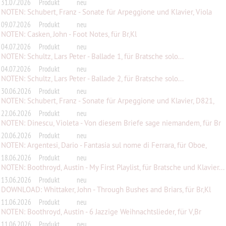
31.07.2026
Produkt
neu
NOTEN: Schubert, Franz - Sonate für Arpeggione und Klavier, Viola
Stimme
09.07.2026
Produkt
neu
NOTEN: Casken, John - Foot Notes, für Br,Kl
04.07.2026
Produkt
neu
NOTEN: Schultz, Lars Peter - Ballade 1, für Bratsche solo...
04.07.2026
Produkt
neu
NOTEN: Schultz, Lars Peter - Ballade 2, für Bratsche solo...
30.06.2026
Produkt
neu
NOTEN: Schubert, Franz - Sonate für Arpeggione und Klavier, D821,
op.p...
22.06.2026
Produkt
neu
NOTEN: Dinescu, Violeta - Von diesem Briefe sage niemandem, für Br
20.06.2026
Produkt
neu
NOTEN: Argentesi, Dario - Fantasia sul nome di Ferrara, für Oboe,
Klar...
18.06.2026
Produkt
neu
NOTEN: Boothroyd, Austin - My First Playlist, für Bratsche und Klavier...
13.06.2026
Produkt
neu
DOWNLOAD: Whittaker, John - Through Bushes and Briars, für Br,Kl
11.06.2026
Produkt
neu
NOTEN: Boothroyd, Austin - 6 Jazzige Weihnachtslieder, für V,Br
11.06.2026
Produkt
neu