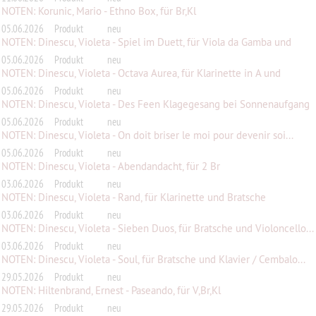
NOTEN: Korunic, Mario - Ethno Box, für Br,Kl
05.06.2026
Produkt
neu
NOTEN: Dinescu, Violeta - Spiel im Duett, für Viola da Gamba und
Violo...
05.06.2026
Produkt
neu
NOTEN: Dinescu, Violeta - Octava Aurea, für Klarinette in A und
Bratsc...
05.06.2026
Produkt
neu
NOTEN: Dinescu, Violeta - Des Feen Klagegesang bei Sonnenaufgang
05.06.2026
Produkt
neu
NOTEN: Dinescu, Violeta - On doit briser le moi pour devenir soi...
05.06.2026
Produkt
neu
NOTEN: Dinescu, Violeta - Abendandacht, für 2 Br
03.06.2026
Produkt
neu
NOTEN: Dinescu, Violeta - Rand, für Klarinette und Bratsche
03.06.2026
Produkt
neu
NOTEN: Dinescu, Violeta - Sieben Duos, für Bratsche und Violoncello...
03.06.2026
Produkt
neu
NOTEN: Dinescu, Violeta - Soul, für Bratsche und Klavier / Cembalo...
29.05.2026
Produkt
neu
NOTEN: Hiltenbrand, Ernest - Paseando, für V,Br,Kl
29.05.2026
Produkt
neu