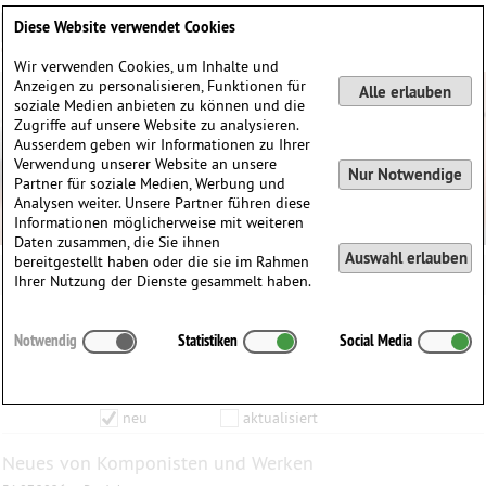
Deutsch
English
0
Diese Website verwendet Cookies
Anmelden / Registrieren
Wir verwenden Cookies, um Inhalte und
Anzeigen zu personalisieren, Funktionen für
Alle erlauben
soziale Medien anbieten zu können und die
Zugriffe auf unsere Website zu analysieren.
Ausserdem geben wir Informationen zu Ihrer
Verwendung unserer Website an unsere
Nur Notwendige
Partner für soziale Medien, Werbung und
Analysen weiter. Unsere Partner führen diese
Informationen möglicherweise mit weiteren
Daten zusammen, die Sie ihnen
Auswahl erlauben
bereitgestellt haben oder die sie im Rahmen
Rainer Bischof
Ihrer Nutzung der Dienste gesammelt haben.
Inhalte die vom
bis zum
Notwendig
Statistiken
Social Media
Anzeigen
aktualisiert wurden…
Filtern nach:
Komponist
Werk
Produkt
neu
aktualisiert
Neues von Komponisten und Werken