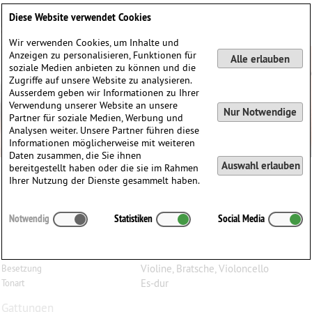
Deutsch
English
0
Diese Website verwendet Cookies
Anmelden / Registrieren
Wir verwenden Cookies, um Inhalte und
Anzeigen zu personalisieren, Funktionen für
Alle erlauben
soziale Medien anbieten zu können und die
Zugriffe auf unsere Website zu analysieren.
Ausserdem geben wir Informationen zu Ihrer
Verwendung unserer Website an unsere
Nur Notwendige
Partner für soziale Medien, Werbung und
Analysen weiter. Unsere Partner führen diese
Informationen möglicherweise mit weiteren
Daten zusammen, die Sie ihnen
Auswahl erlauben
bereitgestellt haben oder die sie im Rahmen
Ihrer Nutzung der Dienste gesammelt haben.
Franz
Schubert
(1797–1828)
Notwendig
Statistiken
Social Media
Andante sostenuto Es-dur, für Violine, Bratsche und
Violoncello
Violine, Bratsche, Violoncello
Besetzung
Es-dur
Tonart
Gattungen