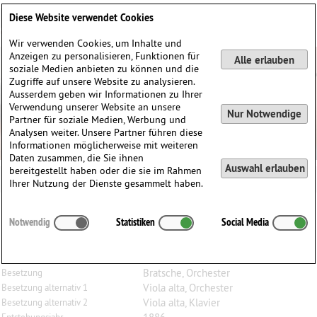
Deutsch
English
0
Diese Website verwendet Cookies
Anmelden / Registrieren
Wir verwenden Cookies, um Inhalte und
Anzeigen zu personalisieren, Funktionen für
Alle erlauben
soziale Medien anbieten zu können und die
Zugriffe auf unsere Website zu analysieren.
Ausserdem geben wir Informationen zu Ihrer
Verwendung unserer Website an unsere
Nur Notwendige
Partner für soziale Medien, Werbung und
Analysen weiter. Unsere Partner führen diese
Informationen möglicherweise mit weiteren
Daten zusammen, die Sie ihnen
Auswahl erlauben
bereitgestellt haben oder die sie im Rahmen
Ihrer Nutzung der Dienste gesammelt haben.
Hermann
Ritter
(1849–1926)
Notwendig
Statistiken
Social Media
Concert-Phantasie No.1 c-moll, op. 35, für Bratsche
(Viola alta) und Orchester oder Klavier
Bratsche, Orchester
Besetzung
Viola alta, Orchester
Besetzung alternativ 1
Viola alta, Klavier
Besetzung alternativ 2