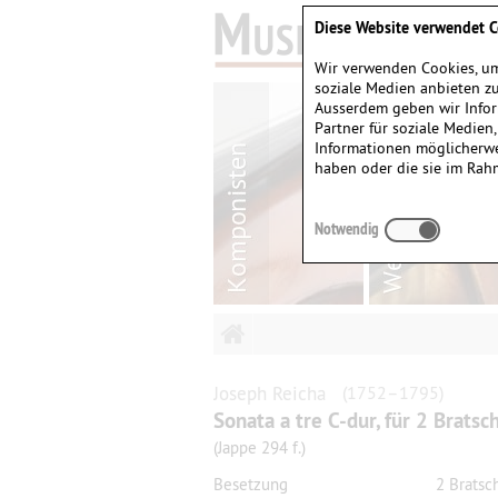
Diese Website verwendet C
Wir verwenden Cookies, um
soziale Medien anbieten zu
Ausserdem geben wir Infor
Partner für soziale Medien
Informationen möglicherwe
haben oder die sie im Rah
Notwendig
Joseph
Reicha
(1752–1795)
Sonata a tre C-dur, für 2 Brats
(Jappe 294 f.)
Besetzung
2 Bratsc