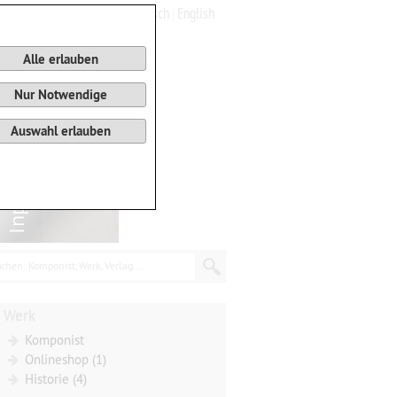
Deutsch
English
0
Warenkorb
Alle erlauben
Nur Notwendige
Auswahl erlauben
chen: Komponist, Werk, Verlag...
Werk
Komponist
Onlineshop (1)
Historie (4)