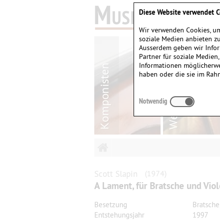
Diese Website verwendet C
Wir verwenden Cookies, um
soziale Medien anbieten zu
Ausserdem geben wir Infor
Partner für soziale Medien
Informationen möglicherwe
haben oder die sie im Rah
Notwendig
Scott
Slapin
(1974)
A Lament, für Bratsche und Vio
Besetzung
Bratsche
Entstehungsjahr
1997