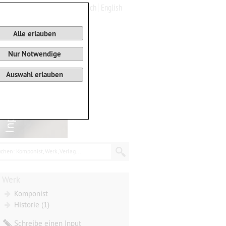
Deutsch
English
0
Warenkorb
Alle erlauben
Nur Notwendige
Auswahl erlauben
chen: Komponist, Werk, Verlag...
Werk
Komponist
Historie (1)
Schreibe einen Input