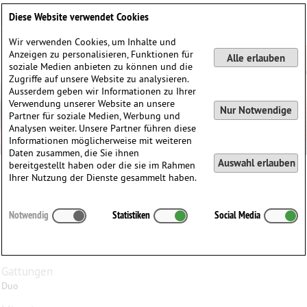
Deutsch
English
0
Diese Website verwendet Cookies
Anmelden / Registrieren
Wir verwenden Cookies, um Inhalte und
Anzeigen zu personalisieren, Funktionen für
Alle erlauben
soziale Medien anbieten zu können und die
Zugriffe auf unsere Website zu analysieren.
Ausserdem geben wir Informationen zu Ihrer
Verwendung unserer Website an unsere
Nur Notwendige
Partner für soziale Medien, Werbung und
Analysen weiter. Unsere Partner führen diese
Informationen möglicherweise mit weiteren
Daten zusammen, die Sie ihnen
Auswahl erlauben
bereitgestellt haben oder die sie im Rahmen
Ihrer Nutzung der Dienste gesammelt haben.
Lionel
Tertis
(1876–1975)
Notwendig
Statistiken
Social Media
A Lionel Tertis Album, für Bratsche und Klavier
Bratsche, Klavier
Besetzung
Gattungen
Duo