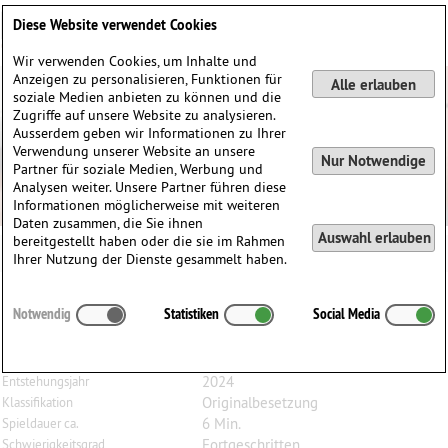
Deutsch
English
0
Diese Website verwendet Cookies
Anmelden / Registrieren
Wir verwenden Cookies, um Inhalte und
Anzeigen zu personalisieren, Funktionen für
Alle erlauben
soziale Medien anbieten zu können und die
Zugriffe auf unsere Website zu analysieren.
Ausserdem geben wir Informationen zu Ihrer
Verwendung unserer Website an unsere
Nur Notwendige
Partner für soziale Medien, Werbung und
Analysen weiter. Unsere Partner führen diese
Informationen möglicherweise mit weiteren
Daten zusammen, die Sie ihnen
Auswahl erlauben
bereitgestellt haben oder die sie im Rahmen
Ihrer Nutzung der Dienste gesammelt haben.
Dario
Argentesi
(1985)
Notwendig
Statistiken
Social Media
Dumka, für 2 Bratschen
2 Bratschen
Besetzung
2024
Entstehungsjahr
Originalbesetzung
Klassifikation
6 Min.
Spieldauer ca.
Fortgeschritten
Schwierigkeitsgrad